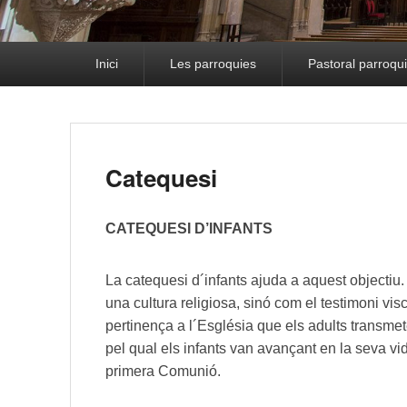
Primary menu
Inici
Les parroquies
Pastoral parroqui
Catequesi
CATEQUESI D’INFANTS
La catequesi d´infants ajuda a aquest objectiu.
una cultura religiosa, sinó com el testimoni visc
pertinença a l´Església que els adults transme
pel qual els infants van avançant en la seva vid
primera Comunió.