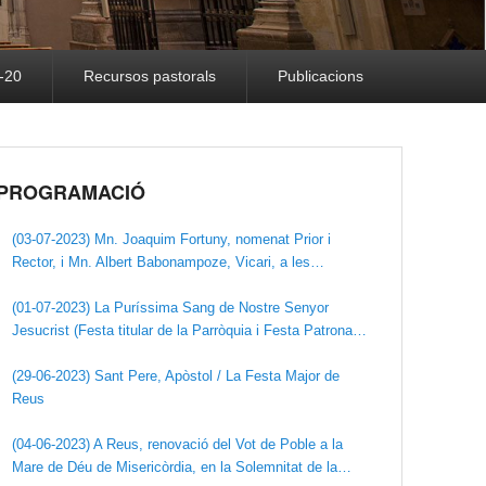
-20
Recursos pastorals
Publicacions
PROGRAMACIÓ
(03-07-2023) Mn. Joaquim Fortuny, nomenat Prior i
Rector, i Mn. Albert Babonampoze, Vicari, a les
Parròquies de St. Pere Apòstol -Prioral- i la Puríssima
Sang, de Reus (UPA Reus).
(01-07-2023) La Puríssima Sang de Nostre Senyor
Jesucrist (Festa titular de la Parròquia i Festa Patronal
de la R.C.de la Puríssima Sang).
(29-06-2023) Sant Pere, Apòstol / La Festa Major de
Reus
(04-06-2023) A Reus, renovació del Vot de Poble a la
Mare de Déu de Misericòrdia, en la Solemnitat de la