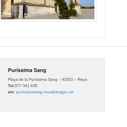
Puríssima Sang
Plaça de la Puríssima Sang – 43202 – Reus
Tel.
977 341 635
a/e:
purissimasang.reus@arqtgn.cat