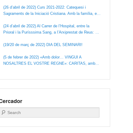
Santíssima Trinitat. (Santuari de la Mare de Déu de
Misericòrdia)
(26 d’abril de 2022) Curs 2021-2022: Catequesi i
Sagraments de la Iniciació Cristiana. Amb la família, en
donem gràcies a Déu.
(24 d’abril de 2022) Al Carrer de l’Hospital, entre la
Prioral i la Purísssima Sang, a l’Arxiprestat de Reus: LA
CASA DE MISERICÒRDIA
(19/20 de març de 2022) DIA DEL SEMINARI!
(5 de febrer de 2022) «Amb dolor… VINGUI A
NOSALTRES EL VOSTRE REGNE»: CARITAS, amb
Ucraïna
Cercador
Search