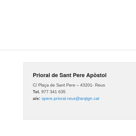
Prioral de Sant Pere Apòstol
C/ Plaça de Sant Pere – 43201- Reus
Tel.
977 341 635
a/e:
spere.prioral.reus@arqtgn.cat