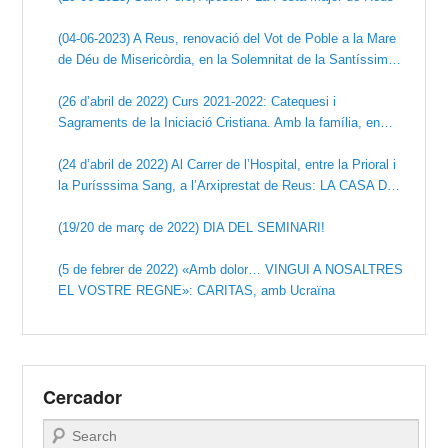
(04-06-2023) A Reus, renovació del Vot de Poble a la Mare
de Déu de Misericòrdia, en la Solemnitat de la Santíssima
Trinitat. (Santuari de la Mare de Déu de Misericòrdia)
(26 d’abril de 2022) Curs 2021-2022: Catequesi i
Sagraments de la Iniciació Cristiana. Amb la família, en
donem gràcies a Déu.
(24 d’abril de 2022) Al Carrer de l’Hospital, entre la Prioral i
la Purísssima Sang, a l’Arxiprestat de Reus: LA CASA DE
MISERICÒRDIA
(19/20 de març de 2022) DIA DEL SEMINARI!
(5 de febrer de 2022) «Amb dolor… VINGUI A NOSALTRES
EL VOSTRE REGNE»: CARITAS, amb Ucraïna
Cercador
Search