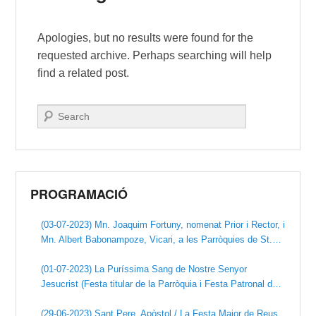
Apologies, but no results were found for the
requested archive. Perhaps searching will help
find a related post.
Search
PROGRAMACIÓ
(03-07-2023) Mn. Joaquim Fortuny, nomenat Prior i Rector, i
Mn. Albert Babonampoze, Vicari, a les Parròquies de St.
Pere Apòstol -Prioral- i la Puríssima Sang, de Reus (UPA
Reus).
(01-07-2023) La Puríssima Sang de Nostre Senyor
Jesucrist (Festa titular de la Parròquia i Festa Patronal de
la R.C.de la Puríssima Sang).
(29-06-2023) Sant Pere, Apòstol / La Festa Major de Reus