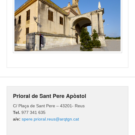
Prioral de Sant Pere Apòstol
C/ Plaça de Sant Pere – 43201- Reus
Tel.
977 341 635
a/e:
spere.prioral.reus@arqtgn.cat