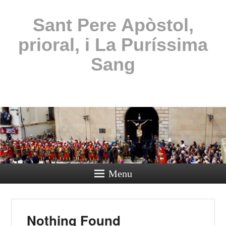
Sant Pere Apòstol,
prioral, i La Puríssima
Sang
Menu
Nothing Found