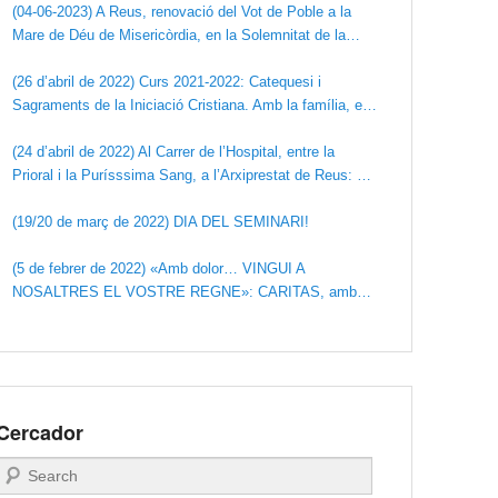
(04-06-2023) A Reus, renovació del Vot de Poble a la
Mare de Déu de Misericòrdia, en la Solemnitat de la
Santíssima Trinitat. (Santuari de la Mare de Déu de
Misericòrdia)
(26 d’abril de 2022) Curs 2021-2022: Catequesi i
Sagraments de la Iniciació Cristiana. Amb la família, en
donem gràcies a Déu.
(24 d’abril de 2022) Al Carrer de l’Hospital, entre la
Prioral i la Purísssima Sang, a l’Arxiprestat de Reus: LA
CASA DE MISERICÒRDIA
(19/20 de març de 2022) DIA DEL SEMINARI!
(5 de febrer de 2022) «Amb dolor… VINGUI A
NOSALTRES EL VOSTRE REGNE»: CARITAS, amb
Ucraïna
Cercador
Search