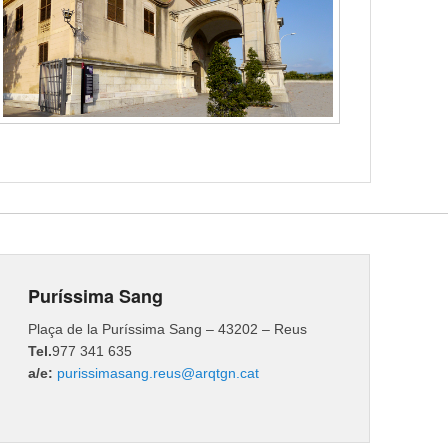
Puríssima Sang
Plaça de la Puríssima Sang – 43202 – Reus
Tel.
977 341 635
a/e:
purissimasang.reus@arqtgn.cat