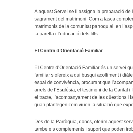
A aquest Servei se li assigna la preparació de
sagrament del matrimoni. Com a tasca complem
matrimonis de la comunitat parroquial, en l’as
la parella i l’educació dels fills.
El Centre d’Orientació Familiar
El Centre d’Orientació Familiar és un servei q
familiar s’ofereix a qui busqui acolliment i diàl
espai de convivència, procurant que l’acompany
arrels de l’Església, el testimoni de la Caritat i
el tracte, l’acompanyament de les qüestions i
quan plantegen com viuen la situació que exp
Des de la Parròquia, doncs, oferim aquest servei
també els complements i suport que poden troba