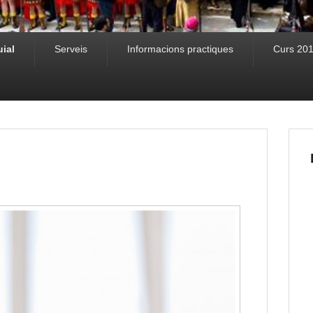
uial
Serveis
Informacions practiques
Curs 20