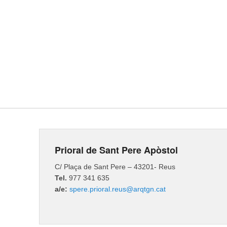
Prioral de Sant Pere Apòstol
C/ Plaça de Sant Pere – 43201- Reus
Tel.
977 341 635
a/e:
spere.prioral.reus@arqtgn.cat