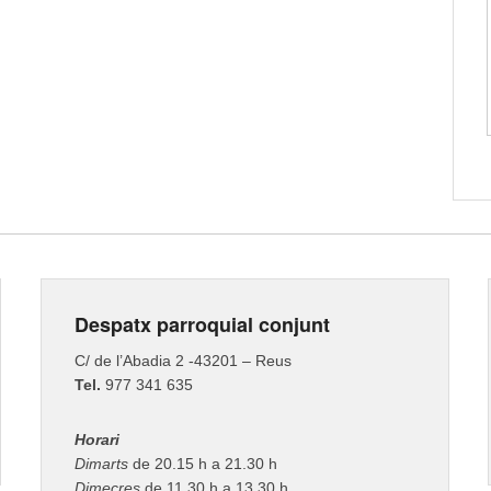
Despatx parroquial conjunt
C/ de l’Abadia 2 -43201 – Reus
Tel.
977 341 635
Horari
Dimarts
de 20.15 h a 21.30 h
Dimecres
de 11.30 h a 13.30 h