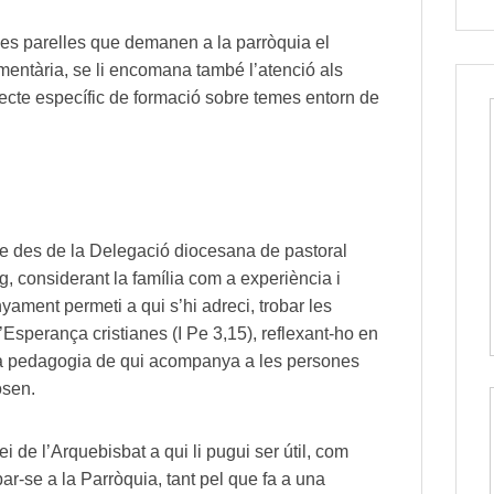
 les parelles que demanen a la parròquia el
entària, se li encomana també l’atenció als
pecte específic de formació sobre temes entorn de
ue des de la Delegació diocesana de pastoral
eg, considerant la família com a experiència i
ament permeti a qui s’hi adreci, trobar les
 l’Esperança cristianes (I Pe 3,15), reflexant-ho en
 la pedagogia de qui acompanya a les persones
osen.
 de l’Arquebisbat a qui li pugui ser útil, com
r-se a la Parròquia, tant pel que fa a una