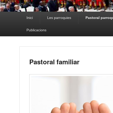
Primary menu
Inici
Les parroquies
Pastoral parroq
Publicacions
Pastoral familiar